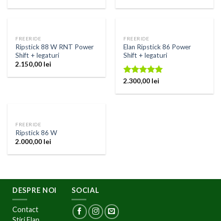
FREERIDE
FREERIDE
Ripstick 88 W RNT Power
Elan Ripstick 86 Power
Shift + legaturi
Shift + legaturi
2.150,00
lei
Rated
2.300,00
5.00
lei
out of 5
FREERIDE
Ripstick 86 W
2.000,00
lei
DESPRE NOI
SOCIAL
Contact
Stiri Elan