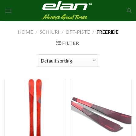
Skip
to
content
HOME
/
SCHIURI
/
OFF-PISTE
/
FREERIDE
FILTER